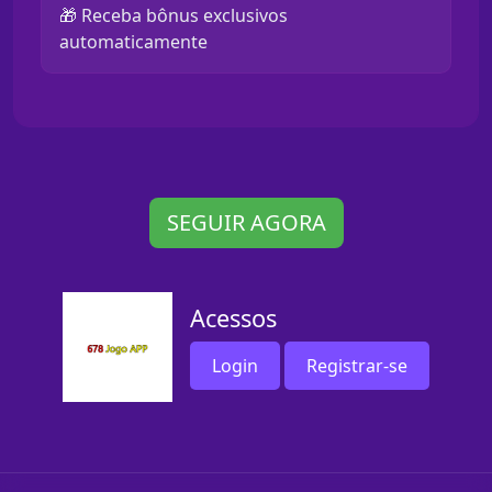
🎁 Receba bônus exclusivos
automaticamente
SEGUIR AGORA
Acessos
Login
Registrar-se