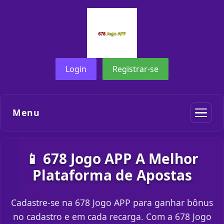
Login
Registrar-se
Menu
📱 678 Jogo APP A Melhor
Plataforma de Apostas
Cadastre-se na 678 Jogo APP para ganhar bônus
no cadastro e em cada recarga. Com a 678 Jogo