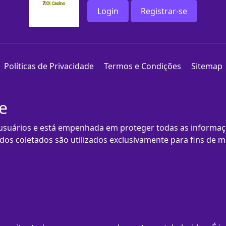
Login
Registrar-se
Políticas de Privacidade
Termos e Condições
Sitemap
de
s usuários e está empenhada em proteger todas as informaç
os coletados são utilizados exclusivamente para fins de m