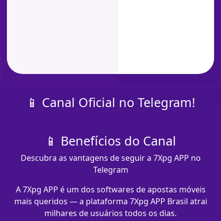
📱 Canal Oficial no Telegram!
📱 Benefícios do Canal
Descubra as vantagens de seguir a 7Xpg APP no
Telegram
A 7Xpg APP é um dos softwares de apostas móveis
mais queridos — a plataforma 7Xpg APP Brasil atrai
milhares de usuários todos os dias.