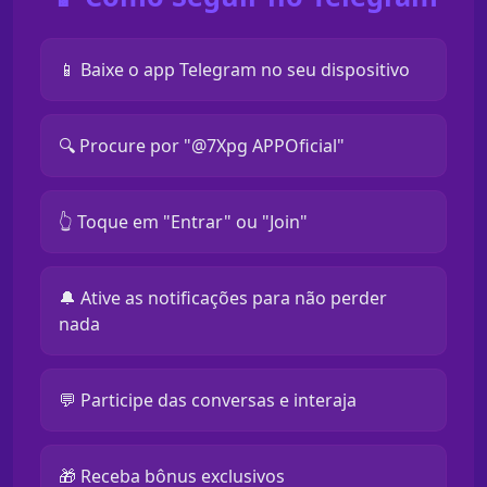
📱 Baixe o app Telegram no seu dispositivo
🔍 Procure por "@7Xpg APPOficial"
👆 Toque em "Entrar" ou "Join"
🔔 Ative as notificações para não perder
nada
💬 Participe das conversas e interaja
🎁 Receba bônus exclusivos