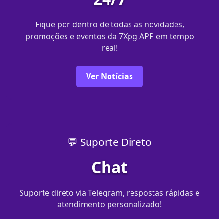
Fique por dentro de todas as novidades,
promoções e eventos da 7Xpg APP em tempo
real!
Ver Notícias
💬 Suporte Direto
Chat
Suporte direto via Telegram, respostas rápidas e
atendimento personalizado!