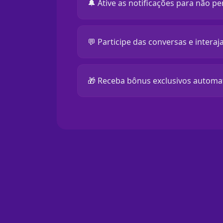
🔔 Ative as notificações para não p
💬 Participe das conversas e interaj
🎁 Receba bônus exclusivos autom