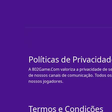
Políticas de Privacida
A 802Game.Com valoriza a privacidade de s
de nossos canais de comunicação. Todos os 
nossos jogadores.
Termos e Condições