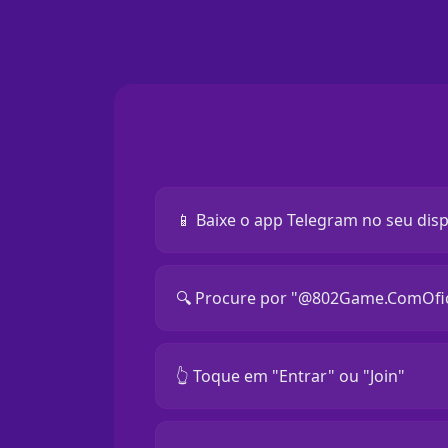
📱 Baixe o app Telegram no seu disp
🔍 Procure por "@802Game.ComOfic
👆 Toque em "Entrar" ou "Join"