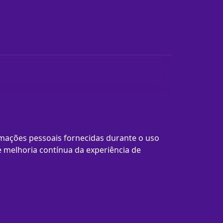
mações pessoais fornecidas durante o uso
e melhoria contínua da experiência de