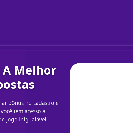
 A Melhor
postas
ar bônus no cadastro e
você tem acesso a
e jogo inigualável.