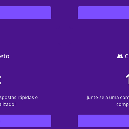
reto
👥 
t
espostas rápidas e
Junte-se a uma com
lizado!
compa
e