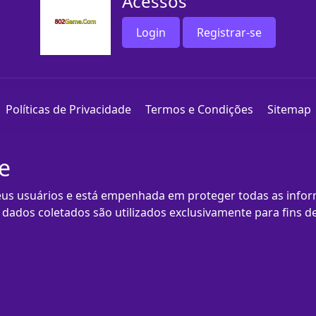
Acessos
Login
Registrar-se
Políticas de Privacidade
Termos e Condições
Sitemap
de
eus usuários e está empenhada em proteger todas as infor
dados coletados são utilizados exclusivamente para fins d