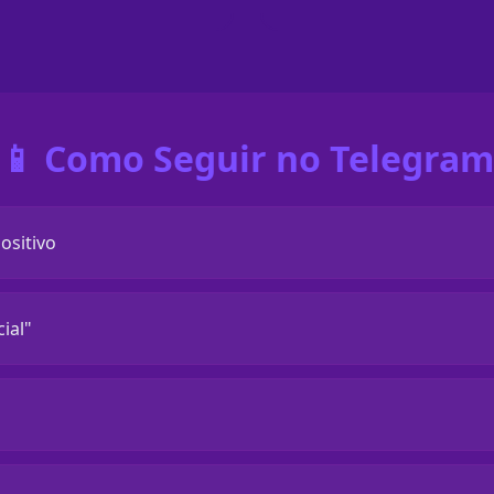
📱 Como Seguir no Telegram
ositivo
ial"